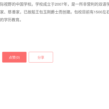
际视野的中国学校。学校成立于2007年，是一所非营利的双语
家、慈善家，已故船王包玉刚爵士而创建。包校目前有1500左
的学历教育。
点赞(
0
)
分享