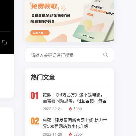
热门文章
01
雍熙 |《甲方乙方》这不是电影，
而需要同频思考，相互容错、包容
与理解
2022-02-21
5980
02
雍熙 | 建发集团新官网上线 助力世
界500强网站数字化升级
2022-11-28
5255