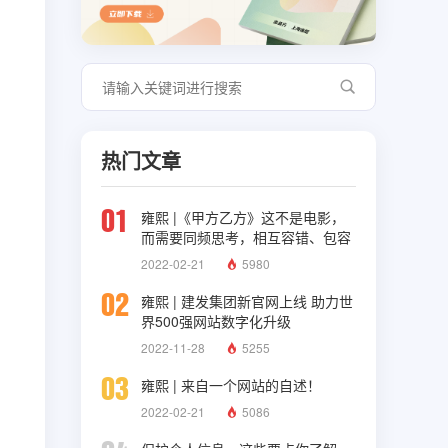
热门文章
01
雍熙 |《甲方乙方》这不是电影，
而需要同频思考，相互容错、包容
与理解
2022-02-21
5980
02
雍熙 | 建发集团新官网上线 助力世
界500强网站数字化升级
2022-11-28
5255
03
雍熙 | 来自一个网站的自述！
2022-02-21
5086