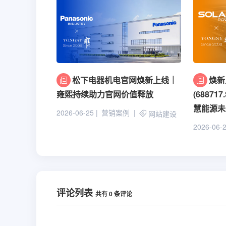
松下电器机电官网焕新上线｜
焕新
雍熙持续助力官网价值释放
(6887
慧能源未
2026-06-25
营销案例
网站建设
2026-06-
评论列表
共有
0
条评论