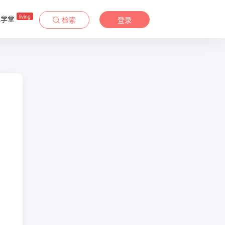
living
&学堂
检索
登录