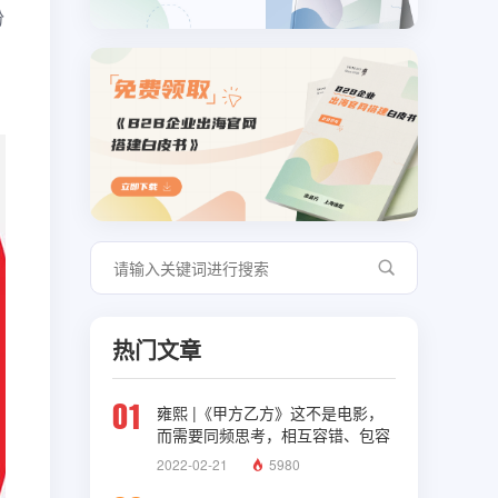
份
热门文章
01
雍熙 |《甲方乙方》这不是电影，
而需要同频思考，相互容错、包容
与理解
2022-02-21
5980