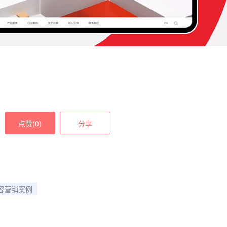
点赞(
0
)
分享
容营销案例