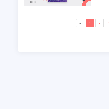
«
1
2