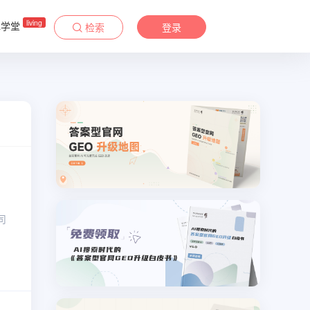
living
&学堂
检索
登录
司