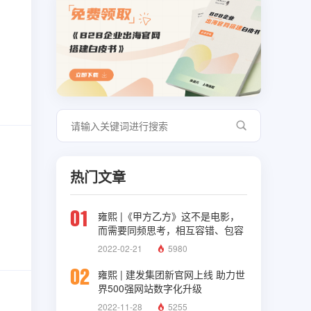
热门文章
01
雍熙 |《甲方乙方》这不是电影，
而需要同频思考，相互容错、包容
与理解
2022-02-21
5980
02
雍熙 | 建发集团新官网上线 助力世
界500强网站数字化升级
2022-11-28
5255