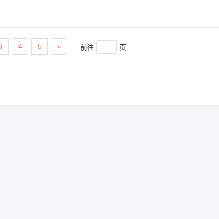
前往
页
3
4
5
»