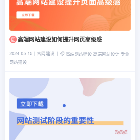
高端网站建设如何提升网页高级感
2024-05-15
官网建设
高端网站建设
高端网站设计
专业
网站建设