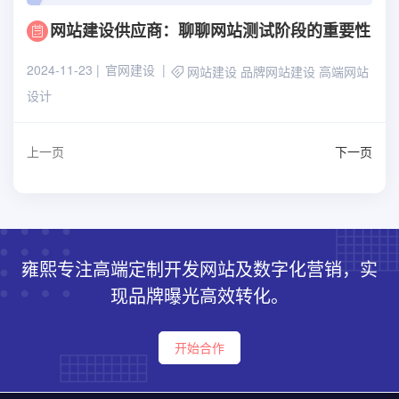
网站建设供应商：聊聊网站测试阶段的重要性
2024-11-23
官网建设
网站建设
品牌网站建设
高端网站
设计
上一页
下一页
雍熙专注高端定制开发网站及数字化营销，实
现品牌曝光高效转化。
开始合作