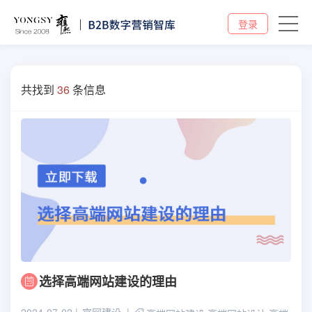
登录
共找到
36
条信息
选择高端网站建设的理由
2024-07-02
官网建设