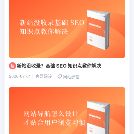
新站没收录？基础 SEO 知识点教你解决
2026-07-01
官网建设
网站建设