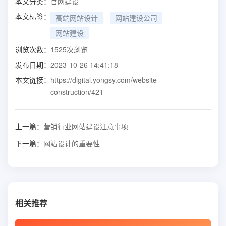
本文分类：
官网建设
本文标签：
高端网站设计
网站建设公司
网站建设
浏览次数：
1525
次浏览
发布日期：
2023-10-26 14:41:18
本文链接：
https://digital.yongsy.com/website-
construction/421
上一篇：
营销行业网站建设注意事项
下一篇：
网站设计的重要性
相关推荐