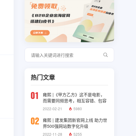
热门文章
01
雍熙 |《甲方乙方》这不是电影，
而需要同频思考，相互容错、包容
与理解
2022-02-21
5980
02
雍熙 | 建发集团新官网上线 助力世
界500强网站数字化升级
2022-11-28
5255