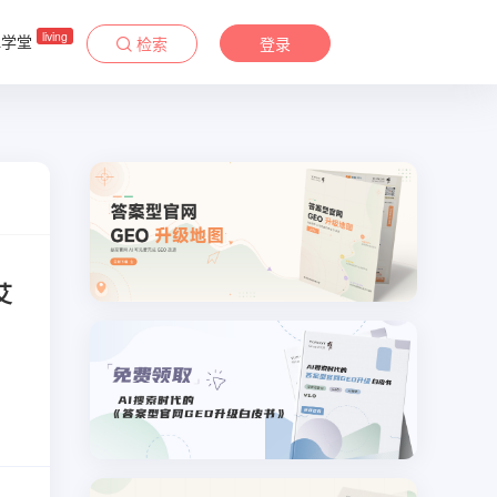
living
&学堂
检索
登录
艾