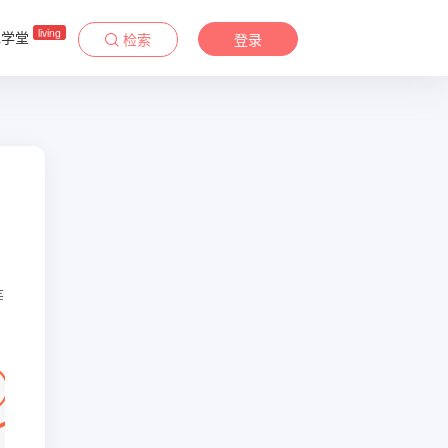
living
&学堂
检索
登录
等