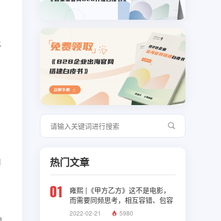
找
热门文章
和
01
雍熙 |《甲方乙方》这不是电影，
而需要同频思考，相互容错、包容
与理解
2022-02-21
5980
期