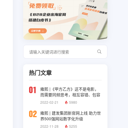
热门文章
01
雍熙 |《甲方乙方》这不是电影，
而需要同频思考，相互容错、包容
与理解
2022-02-21
5980
02
雍熙 | 建发集团新官网上线 助力世
界500强网站数字化升级
2022-11-28
5255