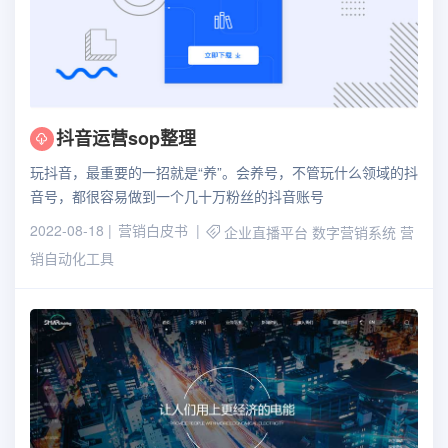
抖音运营sop整理
玩抖⾳，最重要的⼀招就是“养”。会养号，不管玩什么领域的抖
⾳号，都很容易做到⼀个⼏⼗万粉丝的抖⾳账号
2022-08-18
营销白皮书
企业直播平台
数字营销系统
营
销自动化工具