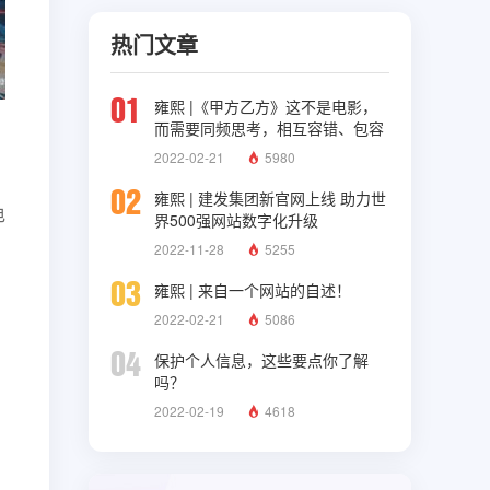
热门文章
01
雍熙 |《甲方乙方》这不是电影，
而需要同频思考，相互容错、包容
与理解
2022-02-21
5980
02
雍熙 | 建发集团新官网上线 助力世
电
界500强网站数字化升级
2022-11-28
5255
03
雍熙 | 来自一个网站的自述！
2022-02-21
5086
04
保护个人信息，这些要点你了解
吗？
2022-02-19
4618