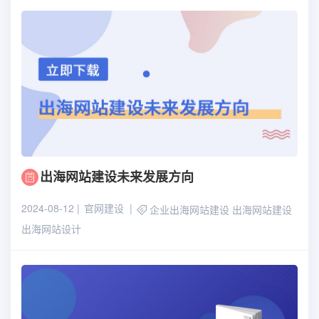
出海网站建设未来发展方向
2024-08-12
官网建设
企业出海网站建设
出海网站建设
出海网站设计