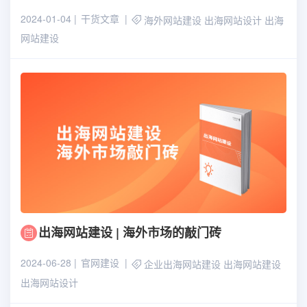
2024-01-04
干货文章
海外网站建设
出海网站设计
出海
网站建设
出海网站建设 | 海外市场的敲门砖
2024-06-28
官网建设
企业出海网站建设
出海网站建设
出海网站设计