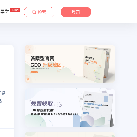
living
&学堂
检索
登录
容提
吧。