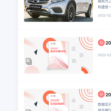
雍熙为
构建统
2022-02
2
2022-03
2
数据显
地开展D