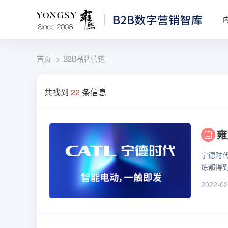
首页
B2B品牌营销
共找到
22
条信息
雍
宁德时
炼都得
2022-02