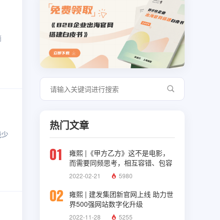
销
热门文章
能少
01
雍熙 |《甲方乙方》这不是电影，
而需要同频思考，相互容错、包容
与理解
2022-02-21
5980
02
雍熙 | 建发集团新官网上线 助力世
界500强网站数字化升级
2022-11-28
5255