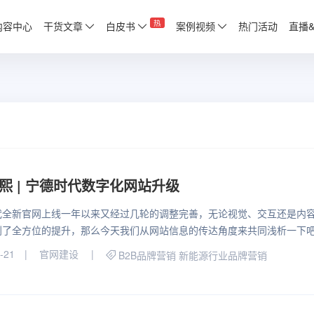
热
内容中心
干货文章
白皮书
案例视频
热门活动
直播
熙 | 宁德时代数字化网站升级
代全新官网上线一年以来又经过几轮的调整完善，无论视觉、交互还是内
到了全方位的提升，那么今天我们从网站信息的传达角度来共同浅析一下
-21
官网建设
B2B品牌营销
新能源行业品牌营销