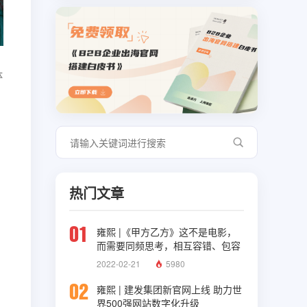
体
热门文章
01
雍熙 |《甲方乙方》这不是电影，
而需要同频思考，相互容错、包容
与理解
2022-02-21
5980
02
雍熙 | 建发集团新官网上线 助力世
界500强网站数字化升级