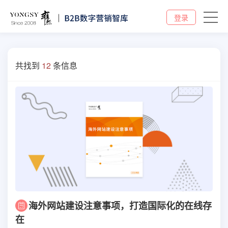
登录
共找到
12
条信息
海外网站建设注意事项，打造国际化的在线存
在