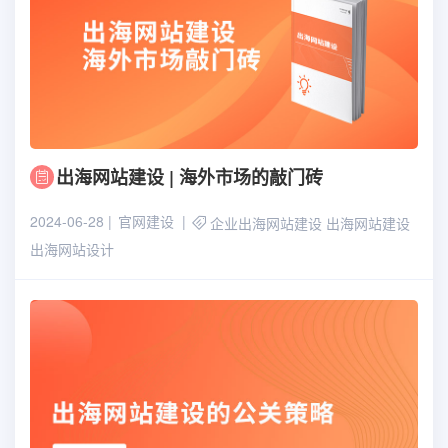
出海网站建设 | 海外市场的敲门砖
2024-06-28
官网建设
企业出海网站建设
出海网站建设
出海网站设计