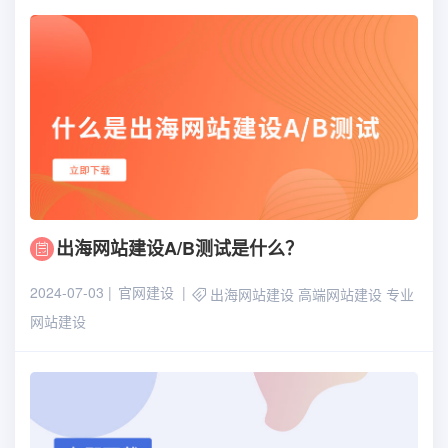
出海网站建设A/B测试是什么？
2024-07-03
官网建设
出海网站建设
高端网站建设
专业
网站建设