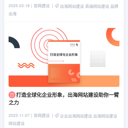
2025-03-18
官网建设
出海网站建设
高端网站建设
品牌
出海
打造全球化企业形象，出海网站建设助你一臂
之力
2023-11-07
官网建设
企业出海网站建设
出海网站建设
网站建设