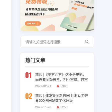
热门文章
01
雍熙 |《甲方乙方》这不是电影，
而需要同频思考，相互容错、包容
与理解
2022-02-21
5980
02
雍熙 | 建发集团新官网上线 助力世
界500强网站数字化升级
2022-11-28
5255