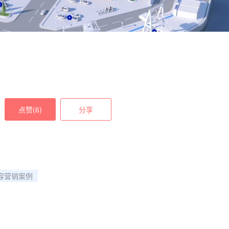
点赞(
6
)
分享
容营销案例