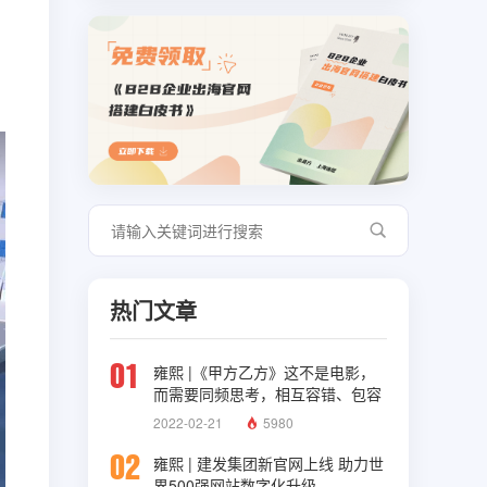
热门文章
01
雍熙 |《甲方乙方》这不是电影，
而需要同频思考，相互容错、包容
与理解
2022-02-21
5980
02
雍熙 | 建发集团新官网上线 助力世
界500强网站数字化升级