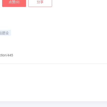
点赞(
0
)
分享
站建设
ction/445