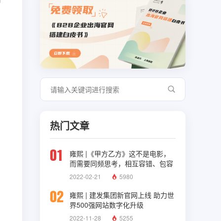
热门文章
01
雍熙 |《甲方乙方》这不是电影，
而需要同频思考，相互容错、包容
与理解
2022-02-21
5980
02
雍熙 | 建发集团新官网上线 助力世
界500强网站数字化升级
2022-11-28
5255