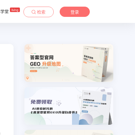
living
&学堂
检索
登录
结