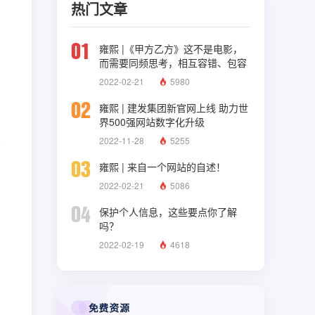
热门文章
01
雍熙 |《甲方乙方》这不是电影，
而需要同频思考，相互容错、包容
与理解
2022-02-21
5980
02
雍熙 | 建发集团新官网上线 助力世
界500强网站数字化升级
2022-11-28
5255
03
雍熙 | 来自一个网站的自述！
2022-02-21
5086
04
保护个人信息，这些要点你了解
吗？
2022-02-19
4618