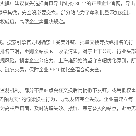
实操中建议优先选择首页导出链接≤30 个的正规企业官网，导出
递微乎其微，完全没必要交换。部分站点为了牟利批量添加友链，
权威度，高端企业需坚决规避。
底线。搜索引擎官方明确禁止买卖外链、批量交换等操纵排名的行
排名下滑，重则全站被 K、收录清零。对于上市公司、行业头部
规风险，损害企业公信力。上海雍熙始终坚守白帽优化原则，所
链农交易，保障企业 SEO 优化全程合规安全。
监测机制。部分不良站点会在交换后悄悄撤下友链，或用低权重
链你内页” 的偷梁换柱行为，导致友链完全失效。企业需建立每
为高权重页面，及时清理失效、撤链、恶意替换的站点，避免无