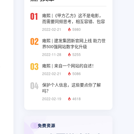
01
雍熙 |《甲方乙方》这不是电影，
而需要同频思考，相互容错、包容
与理解
2022-02-21
5980
02
雍熙 | 建发集团新官网上线 助力世
界500强网站数字化升级
2022-11-28
5255
03
堆
雍熙 | 来自一个网站的自述！
2022-02-21
5086
04
保护个人信息，这些要点你了解
吗？
2022-02-19
4618