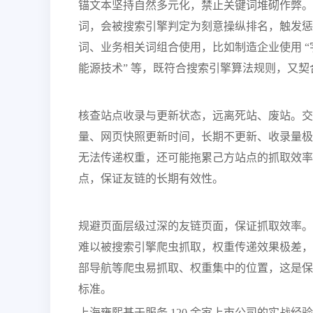
锚文本坚持自然多元化，禁止关键词堆砌作弊。
词，会被搜索引擎判定为刻意操纵排名，触发惩
词、业务相关词组合使用，比如制造企业使用 “宇
能源技术” 等，既符合搜索引擎算法规则，又
核查站点收录与更新状态，远离死站、废站。交换
量、网页快照更新时间，长期不更新、收录量极
无法传递权重，还可能拖累己方站点的抓取效率
点，保证友链的长期有效性。
规避页面层级过深的友链页面，保证抓取效率。
难以被搜索引擎爬虫抓取，权重传递效果极差，
部导航等爬虫易抓取、权重集中的位置，这是保
标准。
上海雍熙基于服务 120 余家上市公司的实战