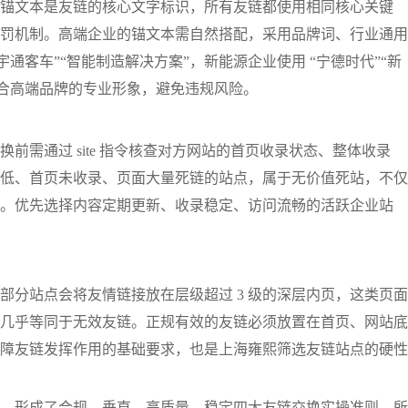
锚文本是友链的核心文字标识，所有友链都使用相同核心关键
罚机制。高端企业的锚文本需自然搭配，采用品牌词、行业通用
通客车”“智能制造解决方案”，新能源企业使用 “宁德时代”“新
契合高端品牌的专业形象，避免违规风险。
前需通过 site 指令核查对方网站的首页收录状态、整体收录
低、首页未收录、页面大量死链的站点，属于无价值死站，不仅
。优先选择内容定期更新、收录稳定、访问流畅的活跃企业站
部分站点会将友情链接放在层级超过 3 级的深层内页，这类页面
几乎等同于无效友链。正规有效的友链必须放置在首页、网站底
障友链发挥作用的基础要求，也是上海雍熙筛选友链站点的硬性
经验，形成了合规、垂直、高质量、稳定四大友链交换实操准则。所