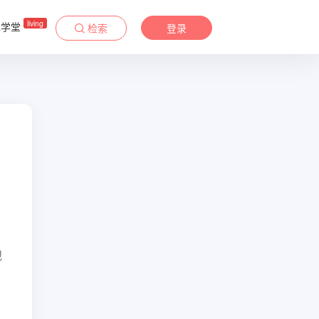
living
&学堂
检索
登录
规