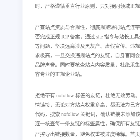
时，严格遵循垂直行业原则，只对接同领域正规
严查站点资质与合规性，彻底规避惩罚站点连带
否完成正规 ICP 备案，通过 site 指令与
等问题，坚决远离涉及黑灰产、虚假宣传、违规
求极高，一旦交换违规站点的友链，自身官网会
品牌声誉。同时要核查站点内容质量，杜绝采集
容专业的正规企业站。
拒绝带有 nofollow 标签的友链，杜绝无效劳
情链接，无论对方站点权重多高，都无法为己方站
代码，搜索 nofollow 关键词，确认链接
逐一核查每一条友链的标签属性，确保所有友链
严控导出链接数量，避免权重被过度稀释。首页