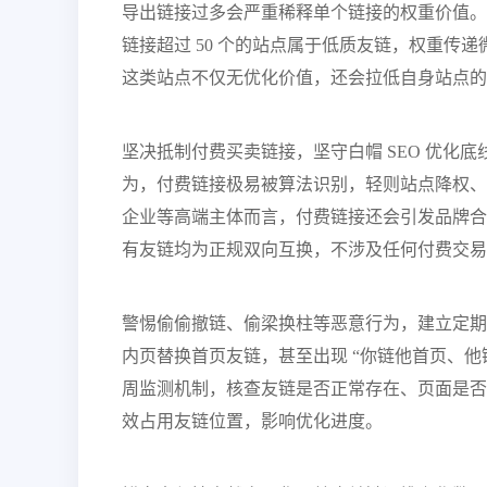
导出链接过多会严重稀释单个链接的权重价值。
链接超过 50 个的站点属于低质友链，权重传
这类站点不仅无优化价值，还会拉低自身站点的
坚决抵制付费买卖链接，坚守白帽 SEO 优化
为，付费链接极易被算法识别，轻则站点降权、
企业等高端主体而言，付费链接还会引发品牌合
有友链均为正规双向互换，不涉及任何付费交易、
警惕偷偷撤链、偷梁换柱等恶意行为，建立定期
内页替换首页友链，甚至出现 “你链他首页、他
周监测机制，核查友链是否正常存在、页面是否
效占用友链位置，影响优化进度。