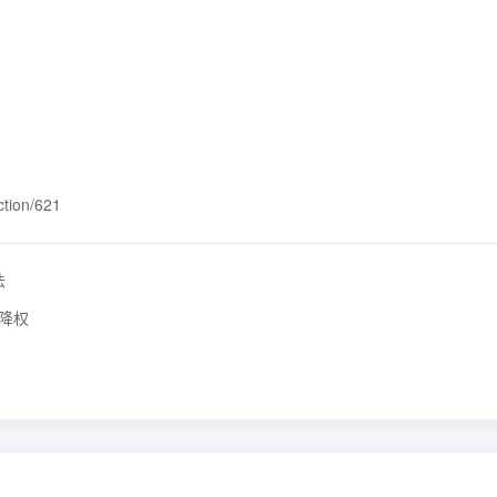
ction/621
法
、降权