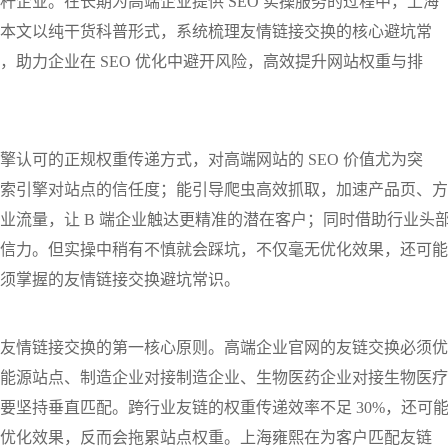
企业。在长期为高端企业提供 SEO 实操服务的过程中，上海
本文以纯干货科普形式，系统梳理友情链接交换的核心避坑常
助力企业在 SEO 优化中避开风险，高效提升网站权重与排
认可的正规权重传递方式，对高端网站的 SEO 价值尤为突
索引擎对站点的信任度；能引导爬虫高效抓取，加速产品页、方
业流量，让 B 端企业触达更精准的潜在客户；同时借助行业头
信力。但实操中稍有不慎就会踩坑，不仅毫无优化效果，还可能
须掌握的友情链接交换避坑常识。
友情链接交换的第一核心原则。高端企业官网的友链交换必须优
能源站点、制造企业对接制造企业、生物医药企业对接生物医疗
要坚持垂直匹配。跨行业友链的权重传递效率不足 30%，还可
优化效果，反而会拖累站点权重。上海雍熙在为客户匹配友链