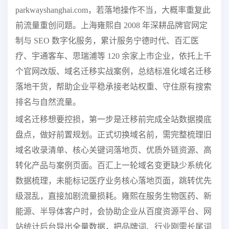
parkwayshanghai.com，若落地操作不当，大概率重复此
前流量重创问题。上海雍熙自 2008 年深耕品牌官网定
制与 SEO 数字化服务，累计服务宁德时代、百汇医
疗、宇通客车、思瑞浦等 120 余家上市企业，依托上千
个官网改版、域名迁移实战案例，总结标准化域名迁移
落地干货，帮助企业平稳承接老站权重、守住原有搜索
排名与自然流量。
域名迁移想要控损，第一步是迁移前完成全站数据摸底
盘点，做好前置规划。正式切换域名前，需完整梳理旧
域名收录清单、核心关键词落地页、优质外链资源、高
转化产品与案例页面。百汇上一轮域名变更缺少系统化
数据梳理，未能标记医疗业务核心落地页面，跳转优先
级混乱，直接加剧流量损耗。雍熙在服务生物医药、新
能源、半导体客户时，会协助企业从百度资源平台、网
站统计后台导出全量数据，把品牌词、行业刚需长尾词