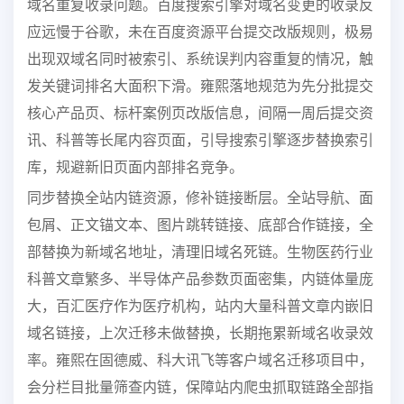
域名重复收录问题。百度搜索引擎对域名变更的收录反
应远慢于谷歌，未在百度资源平台提交改版规则，极易
出现双域名同时被索引、系统误判内容重复的情况，触
发关键词排名大面积下滑。雍熙落地规范为先分批提交
核心产品页、标杆案例页改版信息，间隔一周后提交资
讯、科普等长尾内容页面，引导搜索引擎逐步替换索引
库，规避新旧页面内部排名竞争。
同步替换全站内链资源，修补链接断层。全站导航、面
包屑、正文锚文本、图片跳转链接、底部合作链接，全
部替换为新域名地址，清理旧域名死链。生物医药行业
科普文章繁多、半导体产品参数页面密集，内链体量庞
大，百汇医疗作为医疗机构，站内大量科普文章内嵌旧
域名链接，上次迁移未做替换，长期拖累新域名收录效
率。雍熙在固德威、科大讯飞等客户域名迁移项目中，
会分栏目批量筛查内链，保障站内爬虫抓取链路全部指