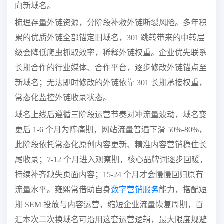
向新域名。
梳理存量外链资源，分阶段补救外链断裂风险。多年积
累的优质外链全部锚定旧域名，301 跳转带来的中转层
级会降低爬虫抓取效率，稀释外链权重。企业优先联系
长期合作的行业媒体、合作平台，逐步修改外链锚点至
新域名；无法即时修改的外链依靠 301 长期承接权重，
常态化监控外链收录状态。
域名上线后遵循三阶段运营节奏对冲流量波动，域名变
更后 1-6 个月为阵痛期，网站流量普遍下滑 50%-80%，
此阶段依托常态化原创内容更新、精准内容营销稳住长
尾收录；7-12 个月进入观察期，核心品牌词逐步回暖，
持续补齐缺失页面内容；15-24 个月才会慢慢回归原有
流量水平。雍熙常借助自身
数字营销服务
能力，搭配短
期 SEM 投放与内容运营，缩短企业流量恢复周期，百
汇本次二次换域名可沿用这套运营逻辑，最大限度规避