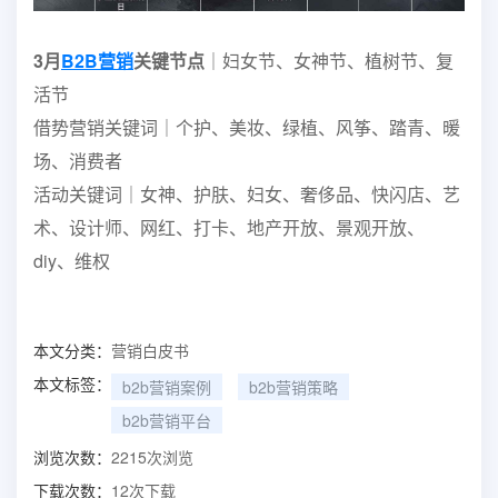
3⽉
B2B营销
关键节点
｜妇女节、女神节、植树节、复
活节
借势营销关键词｜个护、美妆、绿植、⻛筝、踏⻘、暖
场、消费者
活动关键词｜女神、护肤、妇女、奢侈品、快闪店、艺
术、设计师、⽹红、打卡、地产开放、景观开放、
diy、维权
本文分类：
营销白皮书
本文标签：
b2b营销案例
b2b营销策略
b2b营销平台
浏览次数：
2215
次浏览
下载次数：
12
次下载