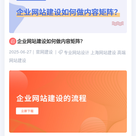
企业网站建设如何做内容矩阵？
2025-06-27
官网建设
专业网站设计
上海网站建设
高端
网站建设