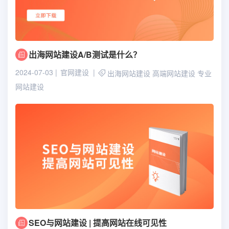
出海网站建设A/B测试是什么？
2024-07-03
官网建设
出海网站建设
高端网站建设
专业
网站建设
SEO与网站建设 | 提高网站在线可见性