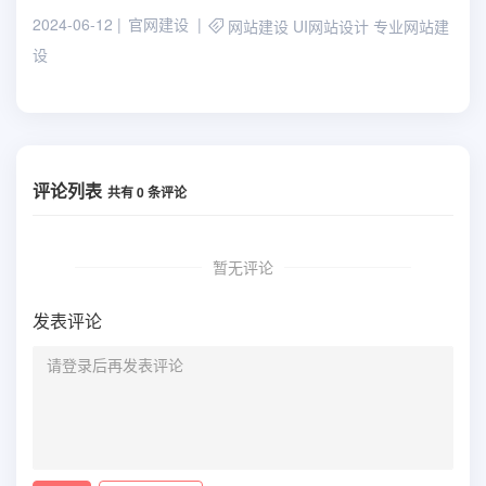
2024-06-12
官网建设
网站建设
UI网站设计
专业网站建
设
评论列表
共有
0
条评论
暂无评论
发表评论