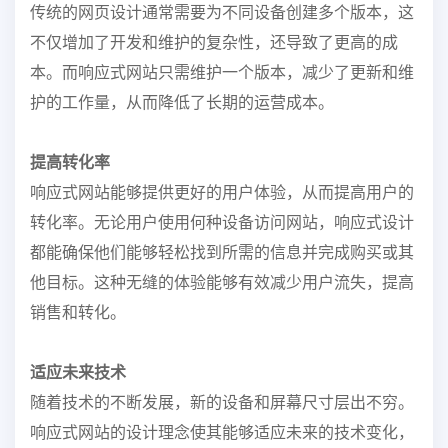
传统的网页设计通常需要为不同设备创建多个版本，这
不仅增加了开发和维护的复杂性，还导致了更高的成
本。而响应式网站只需维护一个版本，减少了更新和维
护的工作量，从而降低了长期的运营成本。
提高转化率
响应式网站能够提供更好的用户体验，从而提高用户的
转化率。无论用户使用何种设备访问网站，响应式设计
都能确保他们能够轻松找到所需的信息并完成购买或其
他目标。这种无缝的体验能够有效减少用户流失，提高
销售和转化。
适应未来技术
随着技术的不断发展，新的设备和屏幕尺寸层出不穷。
响应式网站的设计理念使其能够适应未来的技术变化，