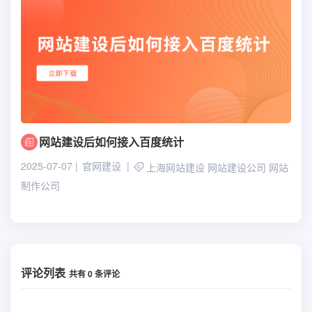
网站建设后如何接入百度统计
2025-07-07
官网建设
上海网站建设
网站建设公司
网站
制作公司
评论列表
共有
0
条评论