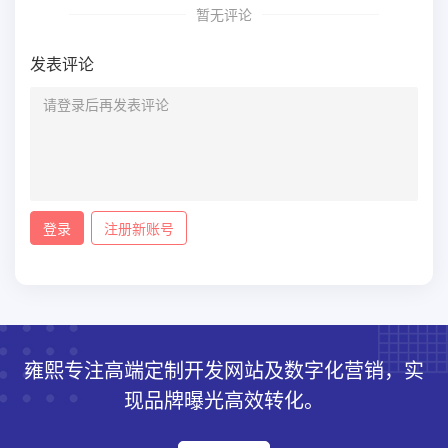
暂无评论
发表评论
登录
注册新账号
雍熙专注高端定制开发网站及数字化营销，实
现品牌曝光高效转化。