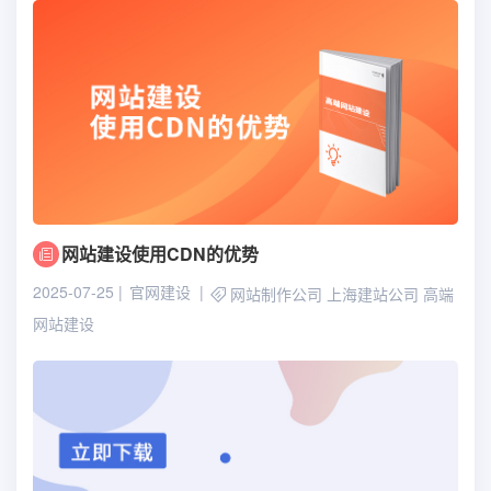
网站建设使用CDN的优势
2025-07-25
官网建设
网站制作公司
上海建站公司
高端
网站建设