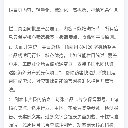
栏目页内容：轻量化、标准化、高概括，拒绝冗余信息
栏目页面向批量产品展示，内容不能堆砌细节，所有信
息只保留
核心筛选标签 + 极简卖点
，遵循短平快原则。
页面开篇统一类目总述：顶部用 80-120 字概括整条
1.
产品线适用行业、核心优势，比如储能栏目简述 “覆盖
户用、工商业全场景储能逆变器，支持多国电网认证，
适配海外分布式光伏项目”，帮助访客快速判断类目是
否匹配需求，对应雍熙新能源官网标准化栏目开篇写
法。
列表卡片极简信息：每张产品卡片仅保留型号、1 句
2.
核心卖点、适用行业、主图，不放置复杂参数、检测报
告、长案例文案，过多文字会拉长页面加载、干扰快速
筛选。芯片栏目卡片只标注制程、功率两大核心指标，