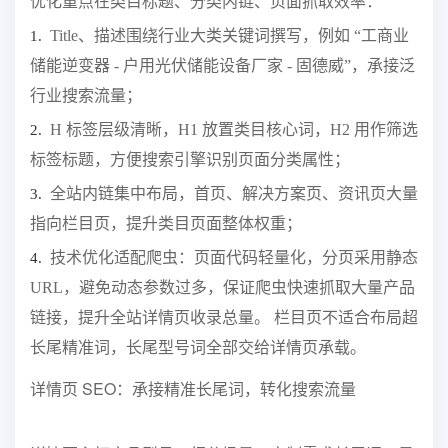
优化重点在类目标题、分类内链、页面抓取效率：
Title、描述围绕行业大类关键词撰写，例如 “工商业
1.
储能逆变器 - 户用光伏储能设备厂家 - 固德威”，承接泛
行业搜索流量；
H 标签层级清晰，H1 放置类目核心词，H2 用作筛选
2.
标签标题，方便搜索引擎识别页面分类属性；
全站内链集中布局，首页、解决方案页、资讯页大量
3.
指向栏目页，提升类目页面整体权重；
技术优化适配爬虫：页面代码轻量化，分页采用静态
4.
URL，避免动态参数过多，保证爬虫快速抓取大量产品
链接，提升全站详情页收录总量。 栏目页不适合布局超
长尾精准词，长尾型号词全部交给详情页承载。
详情页 SEO：承接精准长尾词，转化搜索流量