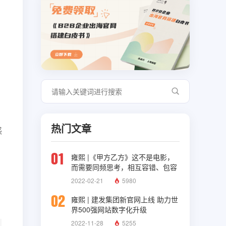
热门文章
惑
01
雍熙 |《甲方乙方》这不是电影，
而需要同频思考，相互容错、包容
与理解
2022-02-21
5980
02
雍熙 | 建发集团新官网上线 助力世
界500强网站数字化升级
2022-11-28
5255