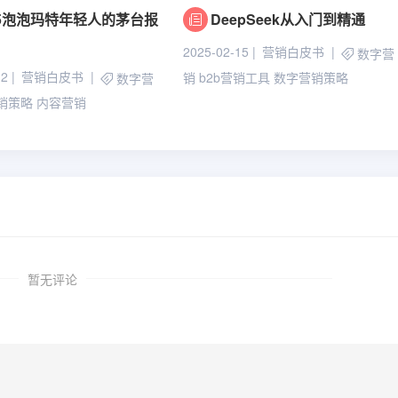
25泡泡玛特年轻人的茅台报
DeepSeek从入门到精通
2025-02-15
营销白皮书
数字营
12
营销白皮书
销
b2b营销工具
数字营销策略
数字营
销策略
内容营销
暂无评论