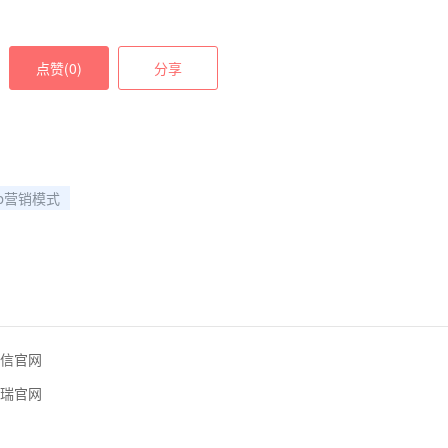
点赞(
0
)
分享
2b营销模式
信官网
瑞官网