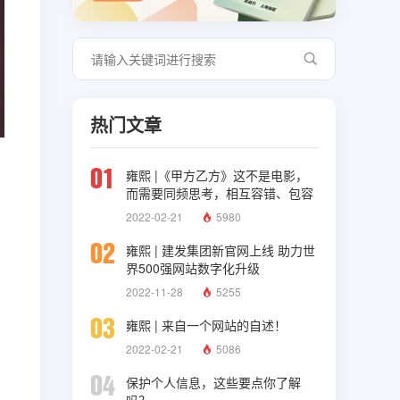
热门文章
01
雍熙 |《甲方乙方》这不是电影，
而需要同频思考，相互容错、包容
与理解
2022-02-21
5980
02
雍熙 | 建发集团新官网上线 助力世
界500强网站数字化升级
2022-11-28
5255
03
雍熙 | 来自一个网站的自述！
2022-02-21
5086
04
保护个人信息，这些要点你了解