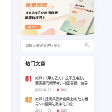
热门文章
01
雍熙 |《甲方乙方》这不是电影，
而需要同频思考，相互容错、包容
与理解
2022-02-21
5980
02
雍熙 | 建发集团新官网上线 助力世
界500强网站数字化升级
2022-11-28
5255