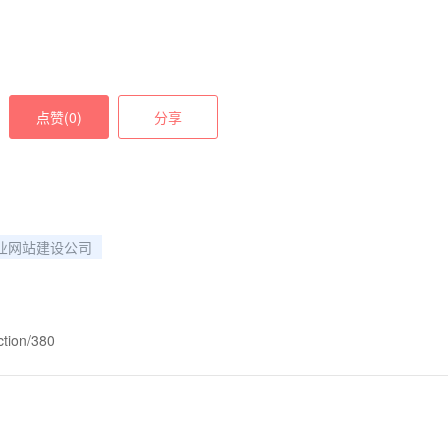
点赞(
0
)
分享
业网站建设公司
ction/380