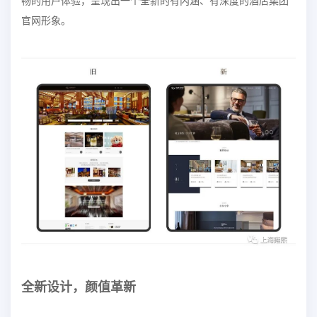
官网形象。
全新设计，颜值革新