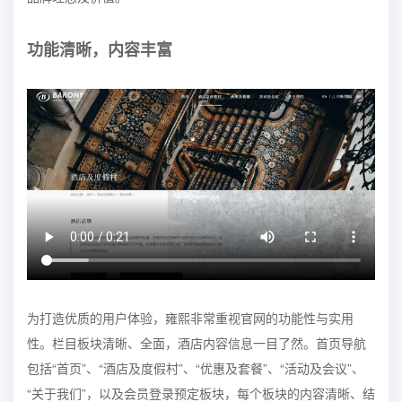
功能清晰，内容丰富
为打造优质的用户体验，雍熙非常重视官网的功能性与实用
性。栏目板块清晰、全面，酒店内容信息一目了然。首页导航
包括“首页”、“酒店及度假村”、“优惠及套餐”、“活动及会议”、
“关于我们”，以及会员登录预定板块，每个板块的内容清晰、结