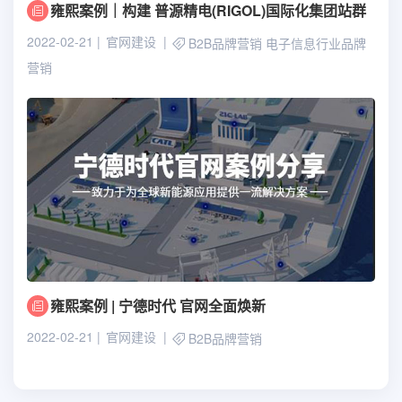
雍熙案例｜构建 普源精电(RIGOL)国际化集团站群
2022-02-21
官网建设
B2B品牌营销
电子信息行业品牌
营销
雍熙案例 | 宁德时代 官网全面焕新
2022-02-21
官网建设
B2B品牌营销