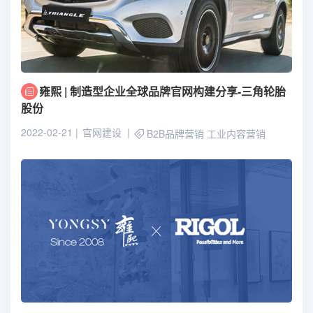
雍熙 | 制造型企业全球品牌官网构建分享-三角轮胎
股份
2022-02-21
官网建设
B2B品牌营销
工业内容营销