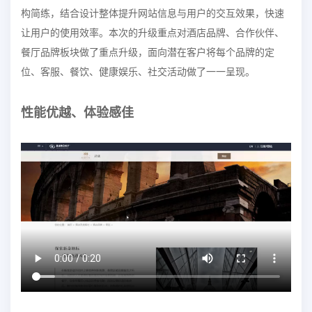
构简练，结合设计整体提升网站信息与用户的交互效果，快速
让用户的使用效率。本次的升级重点对酒店品牌、合作伙伴、
餐厅品牌板块做了重点升级，面向潜在客户将每个品牌的定
位、客服、餐饮、健康娱乐、社交活动做了一一呈现。
性能优越、体验感佳