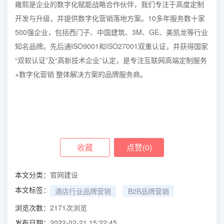
雍熙是企业的数字化赋能战略合作伙伴，我们专注于高度定制
开发与升级，并提供数字化营销落地方案。10多年服务数十家
500强企业，包括西门子、中国建筑、3M、GE、美凯龙等行业
知名品牌。先后通ISO9001和ISO27001双重认证，并获得国家
“双软认证”及“高新技术企业”认定，是专注互联网高端定制服务
+数字化营销 整体解决方案的品牌服务商。
收藏
点赞(
0
)
本文分类：
官网建设
本文标签：
酒店行业品牌营销
B2B品牌营销
浏览次数：
2171
次浏览
发布日期：
2022-02-21 15:22:45