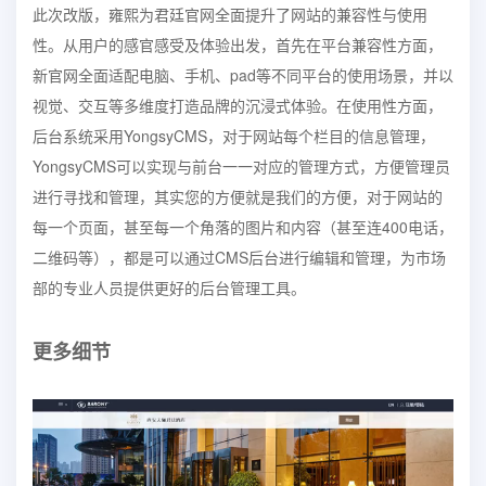
此次改版，雍熙为君廷官网全面提升了网站的兼容性与使用
性。从用户的感官感受及体验出发，首先在平台兼容性方面，
新官网全面适配电脑、手机、pad等不同平台的使用场景，并以
视觉、交互等多维度打造品牌的沉浸式体验。在使用性方面，
后台系统采用YongsyCMS，对于网站每个栏目的信息管理，
YongsyCMS可以实现与前台一一对应的管理方式，方便管理员
进行寻找和管理，其实您的方便就是我们的方便，对于网站的
每一个页面，甚至每一个角落的图片和内容（甚至连400电话，
二维码等），都是可以通过CMS后台进行编辑和管理，为市场
部的专业人员提供更好的后台管理工具。
更多细节