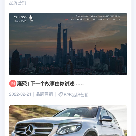
品牌营销
雍熙 | 下一个故事由你讲述……
2022-02-21
品牌营销
B2B品牌营销