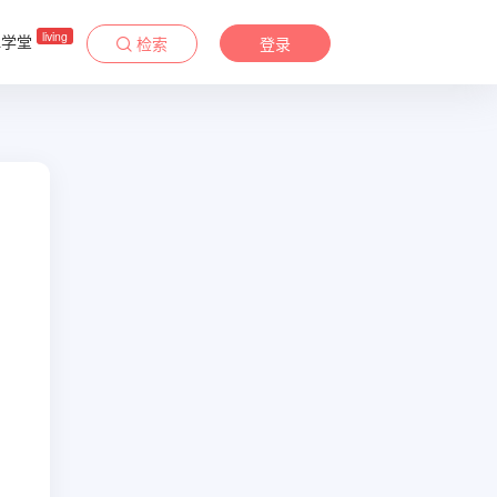
living
&学堂
检索
登录