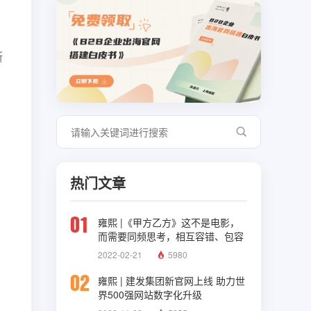
断
热门文章
01
雍熙 |《甲方乙方》这不是电影，
而需要同频思考，相互容错、包容
与理解
2022-02-21
5980
02
雍熙 | 建发集团新官网上线 助力世
界500强网站数字化升级