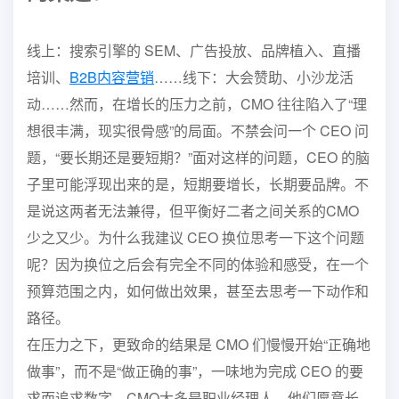
线上：搜索引擎的 SEM、广告投放、品牌植入、直播
培训、
B2B内容
营销
……
线下：大会赞助、小沙龙活
动……
然而，在增长的压力之前，CMO 往往陷入了“理
想很丰满，现
实很骨感”的局面。不禁会问一个 CEO 问
题，“要长期还是要短期？”
面对这样的问题，CEO 的脑
子里可能浮现出来的是，短期要增
长，长期要品牌。不
是说这两者无法兼得，但平衡好二者之间关系的
CMO
少之又少。为什么我建议 CEO 换位思考一下这个问题
呢？因为
换位之后会有完全不同的体验和感受，在一个
预算范围之内，如何做
出效果，甚至去思考一下动作和
路径。
在压力之下，更致命的结果是 CMO 们慢慢开始“正确地
做事”，
而不是“做正确的事”，一味地为完成 CEO 的要
求而追求数字。CMO
大多是职业经理人，他们愿意长