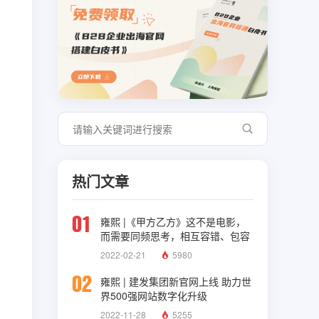
热门文章
01
雍熙 |《甲方乙方》这不是电影，
而需要同频思考，相互容错、包容
与理解
2022-02-21
5980
02
雍熙 | 建发集团新官网上线 助力世
界500强网站数字化升级
2022-11-28
5255