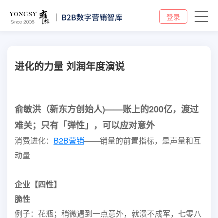
登录
进化的力量 刘润年度演说
俞敏洪（新东方创始人)——账上的200亿，渡过
难关；只有「弹性」，可以应对意外
消费进化：
B2B
营销
——销量的前置指标，是声量和互
动量
企业【四性】
脆性
例子：花瓶；稍微遇到一点意外，就溃不成军，七零八