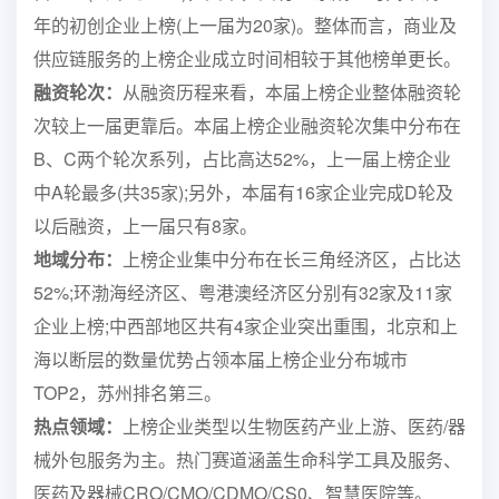
年的初创企业上榜(上一届为20家)。整体而言，商业及
供应链服务的上榜企业成立时间相较于其他榜单更长。
融资轮次：
从融资历程来看，本届上榜企业整体融资轮
次较上一届更靠后。本届上榜企业融资轮次集中分布在
B、C两个轮次系列，占比高达52%，上一届上榜企业
中A轮最多(共35家);另外，本届有16家企业完成D轮及
以后融资，上一届只有8家。
地域分布：
上榜企业集中分布在长三角经济区，占比达
52%;环渤海经济区、粤港澳经济区分别有32家及11家
企业上榜;中西部地区共有4家企业突出重围，北京和上
海以断层的数量优势占领本届上榜企业分布城市
TOP2，苏州排名第三。
热点领域：
上榜企业类型以生物医药产业上游、医药/器
械外包服务为主。热门赛道涵盖生命科学工具及服务、
医药及器械CRO/CMO/CDMO/CS0、智慧医院等。