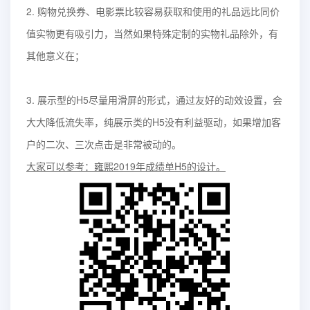
2. 购物兑换券、电影票比较容易获取和使用的礼品远比同价
值实物更有吸引力，当然如果特殊定制的实物礼品除外，有
其他意义在；
3. 展示型的H5尽量用滑屏的形式，通过友好的动效设置，会
大大降低流失率，纯展示类的H5没有利益驱动，如果增加客
户的二次、三次点击是非常被动的。
大家可以参考：雍熙2019年成绩单H5的设计。