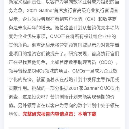
新定义组织责任，以客户为导向
数字业务成为组织的当
务之急。2021 Gartner首席执行官
高级商业执行官调查
显示，企业领导者现在看到
客户体验（CX）和数字商
务是
未来两年的增长。
随着这些计划从营销优先事项转
变为企业优先事项，
CMO正在将所有权让给企业中的
其他角色。调查还显示
将营销预算削减显示为对数字商
业项目的投资
它们被提升了。研究发现，首席执行官们
正在寻找其他角色，比如首席数字助理
官员（CDO），
领导曾经是CMOs领域的项目。
CMOs一旦成为企业数
字化的先锋，就面临着从
在战略计划中发挥主导作用或
贡献作用。挑战的一部分
根据2021家Gartner CMO支出
调查，这是投资吗？
营销创新计划未能实现预期的价
值。另外
领导者在以客户为导向的数字计划中处于领先
地位。
完整研究报告内容请点击：本地下载