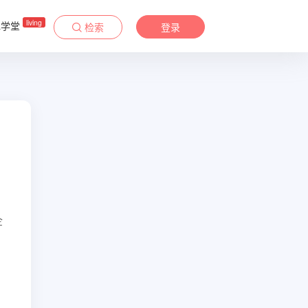
living
&学堂
检索
登录
企