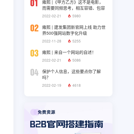
01
雍熙 |《甲方乙方》这不是电影，
而需要同频思考，相互容错、包容
与理解
2022-02-21
5980
02
雍熙 | 建发集团新官网上线 助力世
界500强网站数字化升级
2022-11-28
5255
03
雍熙 | 来自一个网站的自述！
2022-02-21
5086
04
保护个人信息，这些要点你了解
吗？
2022-02-19
4618